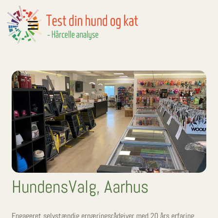
HundensValg, Aarhus
Engageret selvstændig ernæringsrådgiver med 20 års erfaring