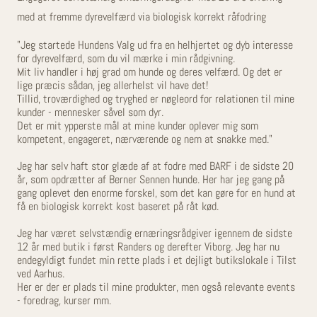
med at fremme dyrevelfærd via biologisk korrekt råfodring
"Jeg startede Hundens Valg ud fra en helhjertet og dyb interesse
for dyrevelfærd, som du vil mærke i min rådgivning.
Mit liv handler i høj grad om hunde og deres velfærd. Og det er
lige præcis sådan, jeg allerhelst vil have det!
Tillid, troværdighed og tryghed er nøgleord for relationen til mine
kunder - mennesker såvel som dyr.
Det er mit ypperste mål at mine kunder oplever mig som
kompetent, engageret, nærværende og nem at snakke med."
Jeg har selv haft stor glæde af at fodre med BARF i de sidste 20
år, som opdrætter af Berner Sennen hunde. Her har jeg gang på
gang oplevet den enorme forskel, som det kan gøre for en hund at
få en biologisk korrekt kost baseret på råt kød.
Jeg har været selvstændig ernæringsrådgiver igennem de sidste
12 år med butik i først Randers og derefter Viborg. Jeg har nu
endegyldigt fundet min rette plads i et dejligt butikslokale i Tilst
ved Aarhus.
Her er der er plads til mine produkter, men også relevante events
- foredrag, kurser mm.