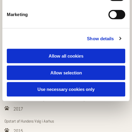
Marketing
Kompetencer i HundensValg
Show details
Birthe Pedersen
Allow all cookies
Uddannet viktualie assistent med fokus på ernæring til
mennesker
Allow selection
2022
Use necessary cookies only
Uddannelse i CellWellbeing hårcelleanalyse af hund og kat hos Lene Hansson
2017
Opstart af Hundens Valg i Aarhus
2015