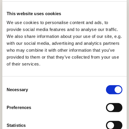
Birthe har med sin imødekommende og humoristiske facon en bred fast
kundeportefølje, som nyder godt af hendes kompetencer og store viden. I den
This website uses cookies
daglige kundekontakt er der fokus på hunden og katten's velbefindende.
We use cookies to personalise content and ads, to
provide social media features and to analyse our traffic.
We also share information about your use of our site, e.g.
with our social media, advertising and analytics partners
who may combine it with other information that you’ve
provided to them or that they’ve collected from your use
of their services.
Consent
Necessary
Selection
Preferences
Statistics