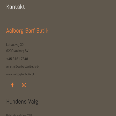
Kontakt
Aalborg Barf Butik
Letvadvej 30
9200 Aalborg SV
+45 3161 7348
annette@aalborgbarfbutik.dk
www.aalborgbarfbutik.dk
Hundens Valg
Holmstrupgårdvej 246