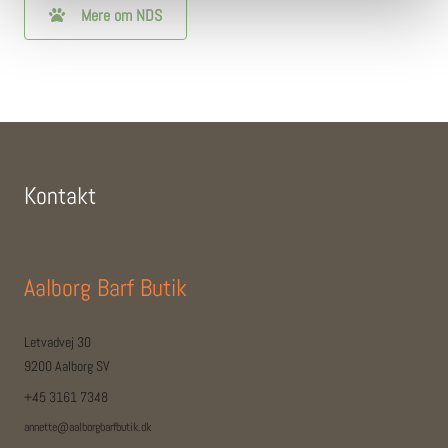
Mere om NDS
Kontakt
Aalborg Barf Butik
Letvadvej 30
9200 Aalborg SV
+45 3161 7348
annette@aalborgbarfbutik.dk