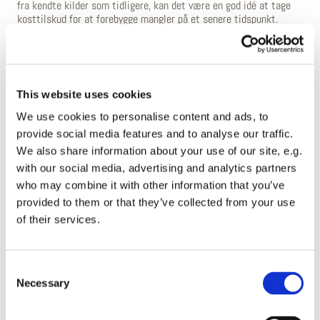
fra kendte kilder som tidligere, kan det være en god idé at tage
kosttilskud for at forebygge mangler på et senere tidspunkt.
EPINUTRICS er en kosttilskudsserie med 100% naturligt indhold.
Alle ingredienserne er helt rene og håndplukkes i naturen i de
nordligste bjerge og dale, hvor der er mindst forurening, og hvor
solen skinner 24 timer igennem den arktiske sommer.
This website uses cookies
We use cookies to personalise content and ads, to
provide social media features and to analyse our traffic.
Mere om EPINUTRICS
We also share information about your use of our site, e.g.
with our social media, advertising and analytics partners
who may combine it with other information that you’ve
provided to them or that they’ve collected from your use
of their services.
Consent
Necessary
Selection