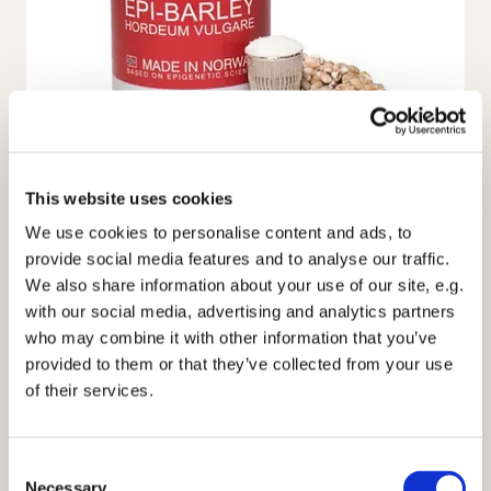
This website uses cookies
EPI - Barley
We use cookies to personalise content and ads, to
provide social media features and to analyse our traffic.
Byggræs - Hordeum Vulgare
We also share information about your use of our site, e.g.
with our social media, advertising and analytics partners
Næringsindhold, 2 kapsler;
who may combine it with other information that you’ve
provided to them or that they’ve collected from your use
Byggræs
800 mg
of their services.
Tørret ekstrakt af fermenteret
byggræs, brændenælde,
4 mg
zygosaccharomyses
rouxii, lactobacillus delbrueckii
Consent
Necessary