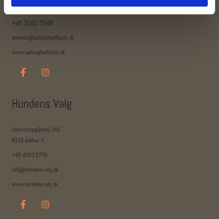
9200 Aalborg SV
+45 3161 7348
annette@aalborgbarfbutik.dk
www.aalborgbarfbutik.dk
Hundens Valg
Holmstrupgårdvej 246
8210 Aarhus V
+45 4053 6775
info@hundensvalg.dk
www.hundensvalg.dk