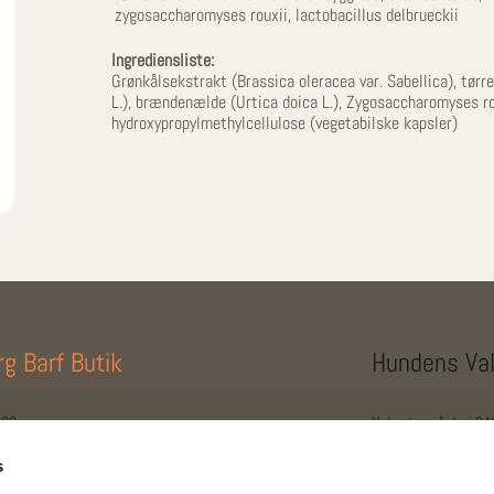
zygosaccharomyses rouxii, lactobacillus delbrueckii
Ingrediensliste:
Grønkålsekstrakt (Brassica oleracea var. Sabellica), tør
L.), brændenælde (Urtica doica L.), Zygosaccharomyses rou
hydroxypropylmethylcellulose (vegetabilske kapsler)
rg Barf Butik
Hundens Va
 30
Holmstrupgårdvej 24
org SV
8210 Aarhus V
s
 7348
+45 4053 6775