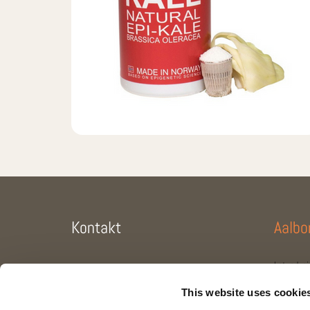
Kontakt
Aalbo
Letvadvej
9200 Aalb
This website uses cookie
+45 3161