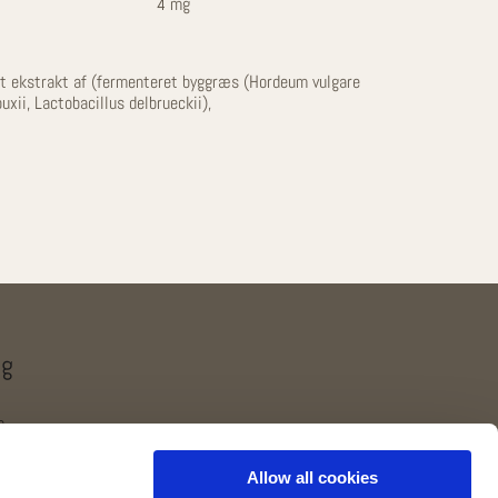
4 mg
ret ekstrakt af (fermenteret byggræs (Hordeum vulgare
xii, Lactobacillus delbrueckii),
lg
6
Allow all cookies