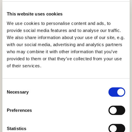
This website uses cookies
Mere om EPIGENETIK
We use cookies to personalise content and ads, to
provide social media features and to analyse our traffic.
We also share information about your use of our site, e.g.
Fagområdet epigenetik er en kompleks størrelse at kaste
with our social media, advertising and analytics partners
sig ud i at arbejde med og forstå.
who may combine it with other information that you’ve
Vi forsøger her med en enkelt tilgang, der er relevant for
provided to them or that they’ve collected from your use
vores udførelse af hårcelletesten og den følgende
of their services.
rådgivning.
Al udvikling og adfærd fra dyr, kan ikke udelukkende forklares
Consent
gennem de konventionelle modeller, som vi hidtil har kendt til.
Necessary
Selection
Kropscellerne lader sig nemlig påvirke af miljøet i højere grad, end
hvad vi tidligere troede.
Preferences
Epigenetik er den del af genetikken som omhandler forbigående
forandringer i arvelighed, uafhængigt af forandringer i DNA’et og
defineres som studiet af eksterne eller miljømæssige faktorer,
der tænder og slukker for gener (i DNA’et) og påvirker, hvordan
Statistics