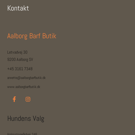
Kontakt
Aalborg Barf Butik
Letvadvej 30
9200 Aalborg SV
+45 3161 7348
annette@aalborgbarfbutik.dk
www.aalborgbarfbutik.dk
Hundens Valg
Holmstrupgårdvej 246