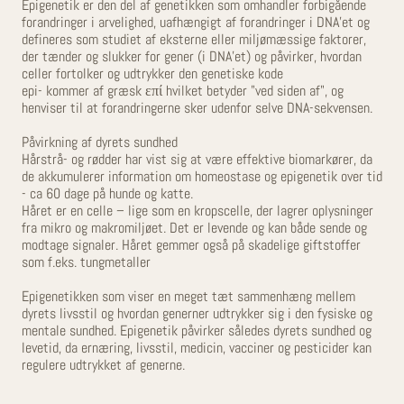
Epigenetik er den del af genetikken som omhandler forbigående
forandringer i arvelighed, uafhængigt af forandringer i DNA’et og
defineres som studiet af eksterne eller miljømæssige faktorer,
der tænder og slukker for gener (i DNA’et) og påvirker, hvordan
celler fortolker og udtrykker den genetiske kode
epi- kommer af græsk επί hvilket betyder "ved siden af", og
henviser til at forandringerne sker udenfor selve DNA-sekvensen.
Påvirkning af dyrets sundhed
Hårstrå- og rødder har vist sig at være effektive biomarkører, da
de akkumulerer information om homeostase og epigenetik over tid
- ca 60 dage på hunde og katte.
Håret er en celle – lige som en kropscelle, der lagrer oplysninger
fra mikro og makromiljøet. Det er levende og kan både sende og
modtage signaler. Håret gemmer også på skadelige giftstoffer
som f.eks. tungmetaller
Epigenetikken som viser en meget tæt sammenhæng mellem
dyrets livsstil og hvordan generner udtrykker sig i den fysiske og
mentale sundhed. Epigenetik påvirker således dyrets sundhed og
levetid, da ernæring, livsstil, medicin, vacciner og pesticider kan
regulere udtrykket af generne.